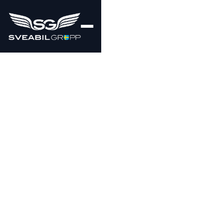
649000
KR
5 408 kr/mån
!