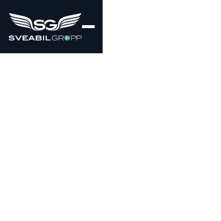
469000
KR
3 908 kr/mån
!