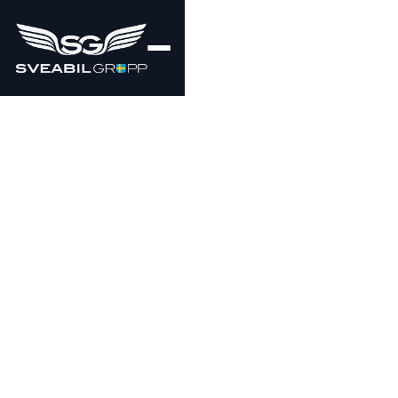
179000
KR
1 492 kr/mån
!