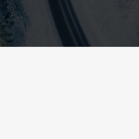
Citroën C4
2021
Halvkombi
I lager