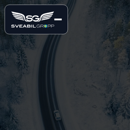
Märke
Biltyp
Sortiment