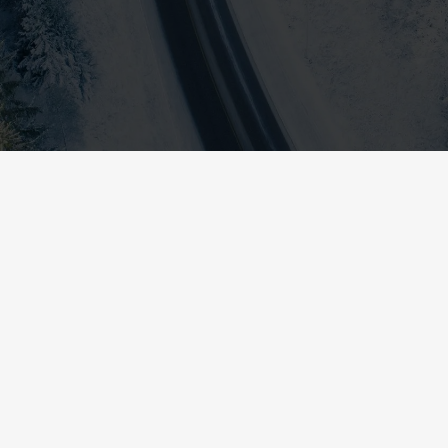
Jaguar I-Pace EV400
2019
SUV
I lager