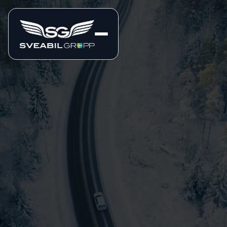
Märke
Biltyp
Sortiment